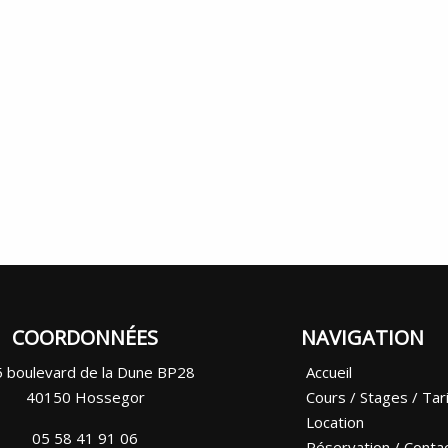
COORDONNÉES
NAVIGATION
 boulevard de la Dune BP28
Accueil
40150 Hossegor
Cours / Stages / Tar
Location
05 58 41 91 06
Réservation / Conta