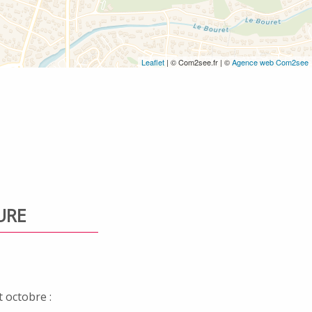
Leaflet
| © Com2see.fr | ©
Agence web Com2see
URE
t octobre :