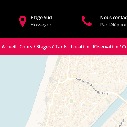
Plage Sud
Nous contac
Hossegor
Par télépho
Accueil
Cours / Stages / Tarifs
Location
Réservation / C