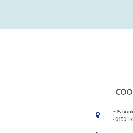
COO
305 boul
40150 H