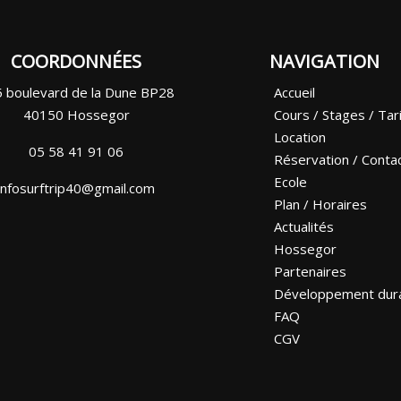
COORDONNÉES
NAVIGATION
 boulevard de la Dune BP28
Accueil
40150 Hossegor
Cours / Stages / Tar
Location
05 58 41 91 06
Réservation / Conta
Ecole
infosurftrip40@gmail.com
Plan / Horaires
Actualités
Hossegor
Partenaires
Développement dur
FAQ
CGV