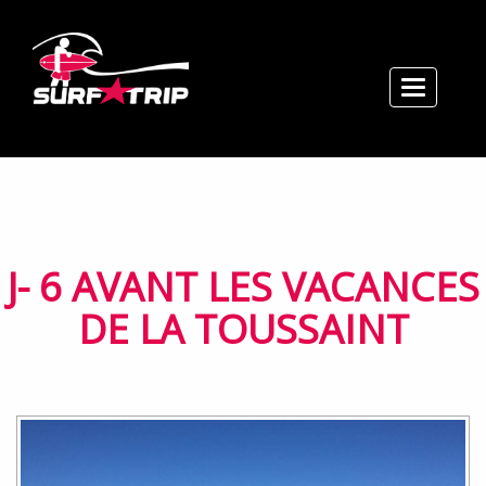
Toggle n
Accueil
Cours / Stages / Tarifs
Location
Réservation / Contact
Ecole
J- 6 AVANT LES VACANCES
Plan / Horaires
DE LA TOUSSAINT
Actualités