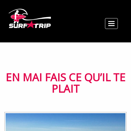
Toggle n
Accueil
Cours / Stages / Tarifs
Location
Réservation / Contact
Ecole
EN MAI FAIS CE QU’IL TE
Plan / Horaires
PLAIT
Actualités