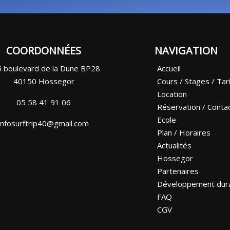
COORDONNÉES
NAVIGATION
 boulevard de la Dune BP28
Accueil
40150 Hossegor
Cours / Stages / Tar
Location
05 58 41 91 06
Réservation / Conta
Ecole
infosurftrip40@gmail.com
Plan / Horaires
Actualités
Hossegor
Partenaires
Développement dur
FAQ
CGV